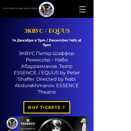
314 W 54th St, New York, NY 10019
ЭКВУС / EQUUS
14 Декабря в 7pm / December 14th at
7pm
ЭКВУС Питер Шаффер.
Режиссёр – Наби
Абдурахманов. Театр
ESSENCE. / EQUUS by Peter
Shaffer. Directed by Nabi
Abdurakhmanov. ESSENCE
Theatre
BUY TICKETS