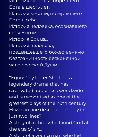
История ребёнка, обретшего
Бога в шесть лет…
История юноши, потерявшего
Бога в себе…
История человека, осознавшего
себя Богом…
История Equus…
История человека,
предвидевшего божественную
безграничность бесконечной
человеческой Души.
“Equus” by Peter Shaffer is a
legendary drama that has
captivated audiences worldwide
and is recognized as one of the
greatest plays of the 20th century.
How can one describe the play in
just two lines?
A story of a child who found God at
the age of six…
A story of a young man who lost