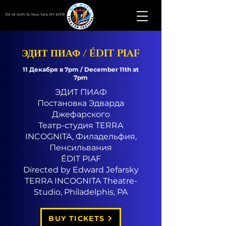
314 W 54th St, New York, NY 10019
ЭДИТ ПИАФ / ÉDIT PIAF
11 Декабря в 7pm / December 11th at
7pm
ЭДИТ ПИАФ
Постановка Эдварда
Джефарского
Театр-студия TERRA
INCOGNITA, Филадельфия,
Пенсильвания
ÉDIT PIAF
Directed by Edward Jefarsky
TERRA INCOGNITA Theatre-
Studio, Philadelphis, PA
BUY TICKETS