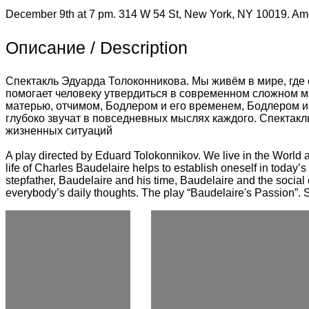
December 9th at 7 pm. 314 W 54 St, New York, NY 10019. Ame
Описание / Description
Спектакль Эдуарда Толоконникова. Мы живём в мире, гд
помогает человеку утвердиться в современном сложном ми
матерью, отчимом, Бодлером и его временем, Бодлером 
глубоко звучат в повседневных мыслях каждого. Спектак
жизненных ситуаций
A play directed by Eduard Tolokonnikov. We live in the World 
life of Charles Baudelaire helps to establish oneself in today’s
stepfather, Baudelaire and his time, Baudelaire and the social 
everybody’s daily thoughts. The play “Baudelaire's Passion”. S