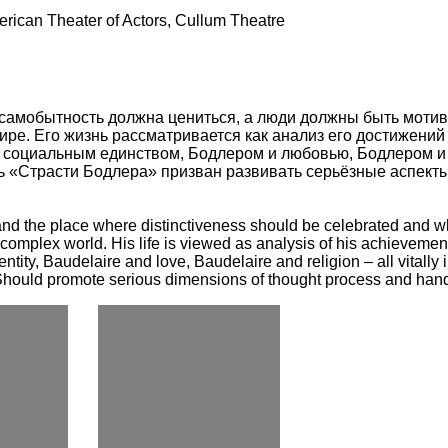
rican Theater of Actors, Cullum Theatre
е самобытность должна цениться, а люди должны быть мот
ре. Его жизнь рассматривается как анализ его достижений 
и социальным единством, Бодлером и любовью, Бодлером и
ль «Страсти Бодлера» призван развивать серьёзные аспек
and the place where distinctiveness should be celebrated and w
 complex world. His life is viewed as analysis of his achievement
entity, Baudelaire and love, Baudelaire and religion – all vitall
hould promote serious dimensions of thought process and handlin