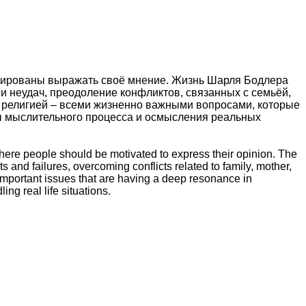
ивированы выражать своё мнение. Жизнь Шарля Бодлера
и неудач, преодоление конфликтов, связанных с семьёй,
 религией – всеми жизненно важными вопросами, которые
ты мыслительного процесса и осмысления реальных
here people should be motivated to express their opinion. The
s and failures, overcoming conflicts related to family, mother,
y important issues that are having a deep resonance in
g real life situations.